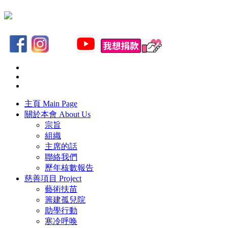
主頁
Main Page
關於本會
About Us
宗旨
組織
主席的話
聯絡我們
歷年核數報告
慈善項目
Project
藝術扶苗
籌建孤兒院
助學行動
寒冷呼唤