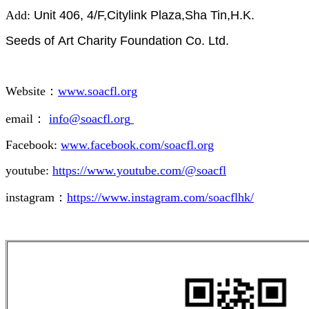
Add:
Unit 406, 4/F,Citylink Plaza,Sha Tin,H.K.
Seeds of Art Charity Foundation Co. Ltd.
Website
：
www.soacfl.org
email：
info@soacfl.org
Facebook:
www.facebook.com/soacfl.org
youtube:
https://www.youtube.com/@
soacfl
instagram：
https://www.instagram.com/soacflhk/