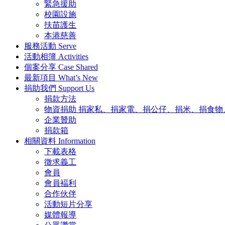
緊急援助
校園設施
扶苗護生
本港慈善
服務活動
Serve
活動相簿
Activities
個案分享
Case Shared
最新項目
What’s New
捐助我們
Support Us
捐款方法
物資捐助
捐家私、捐家電、捐公仔、捐米、捐食物
企業贊助
捐款箱
相關資料
Information
下載表格
徵求義工
會員
會員褔利
合作伙伴
活動短片分享
媒體報導