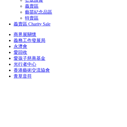
公眾讚賞
義賣區
藝苗紀念品區
特賣區
義賣區
Charity Sale
商界展關懷
義務工作發展局
永濟會
愛回收
愛孩子慈善基金
光行者中心
香港藝術交流協會
青草音符