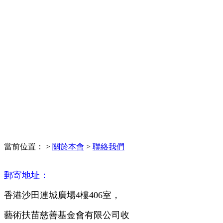
當前位置：
>
關於本會
>
聯絡我們
郵寄地址：
香港沙田連城廣場4樓406室，
藝術扶苗慈善基金會有限公司收